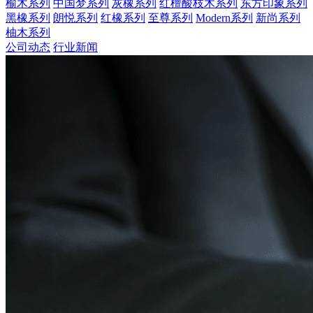
榆木系列
中国梦系列
灰橡系列
红檀酸枝木系列
东方印象系列
黑橡系列
朗悦系列
红橡系列
至尊系列
Modern系列
新尚系列
柚木系列
公司动态
行业新闻