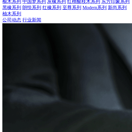
榆木系列
中国梦系列
灰橡系列
红檀酸枝木系列
东方印象系列
黑橡系列
朗悦系列
红橡系列
至尊系列
Modern系列
新尚系列
柚木系列
公司动态
行业新闻