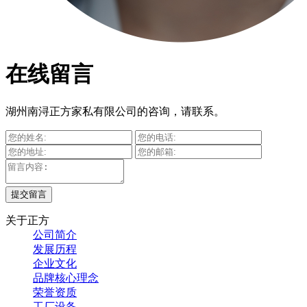
在线留言
湖州南浔正方家私有限公司的咨询，请联系。
提交留言
关于正方
公司简介
发展历程
企业文化
品牌核心理念
荣誉资质
工厂设备