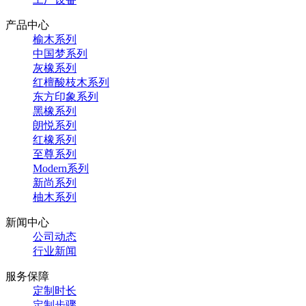
产品中心
榆木系列
中国梦系列
灰橡系列
红檀酸枝木系列
东方印象系列
黑橡系列
朗悦系列
红橡系列
至尊系列
Modern系列
新尚系列
柚木系列
新闻中心
公司动态
行业新闻
服务保障
定制时长
定制步骤