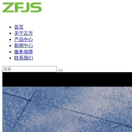
首页
关于正方
产品中心
新闻中心
服务保障
联系我们