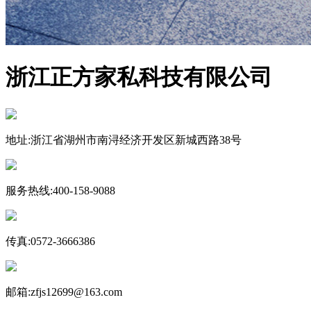
浙江正方家私科技有限公司
地址:浙江省湖州市南浔经济开发区新城西路38号
服务热线:400-158-9088
传真:0572-3666386
邮箱:zfjs12699@163.com