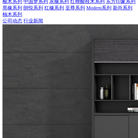
榆木系列
中国梦系列
灰橡系列
红檀酸枝木系列
东方印象系列
黑橡系列
朗悦系列
红橡系列
至尊系列
Modern系列
新尚系列
柚木系列
公司动态
行业新闻