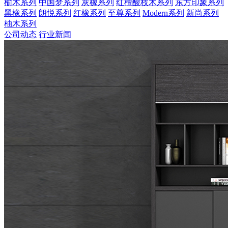
榆木系列
中国梦系列
灰橡系列
红檀酸枝木系列
东方印象系列
黑橡系列
朗悦系列
红橡系列
至尊系列
Modern系列
新尚系列
柚木系列
公司动态
行业新闻