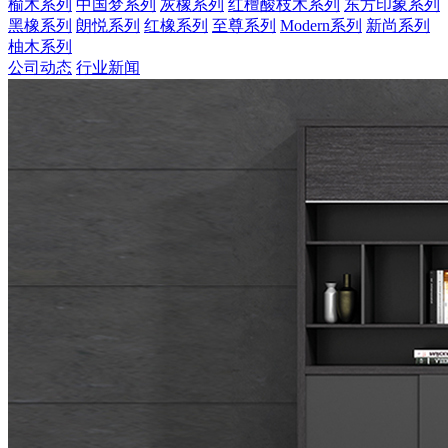
榆木系列
中国梦系列
灰橡系列
红檀酸枝木系列
东方印象系列
黑橡系列
朗悦系列
红橡系列
至尊系列
Modern系列
新尚系列
柚木系列
公司动态
行业新闻