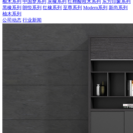
榆木系列
中国梦系列
灰橡系列
红檀酸枝木系列
东方印象系列
黑橡系列
朗悦系列
红橡系列
至尊系列
Modern系列
新尚系列
柚木系列
公司动态
行业新闻