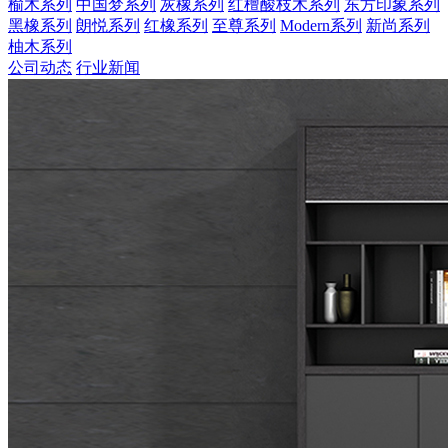
榆木系列
中国梦系列
灰橡系列
红檀酸枝木系列
东方印象系列
黑橡系列
朗悦系列
红橡系列
至尊系列
Modern系列
新尚系列
柚木系列
公司动态
行业新闻