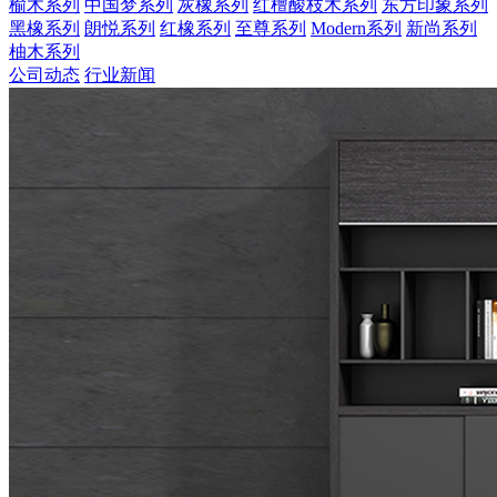
榆木系列
中国梦系列
灰橡系列
红檀酸枝木系列
东方印象系列
黑橡系列
朗悦系列
红橡系列
至尊系列
Modern系列
新尚系列
柚木系列
公司动态
行业新闻