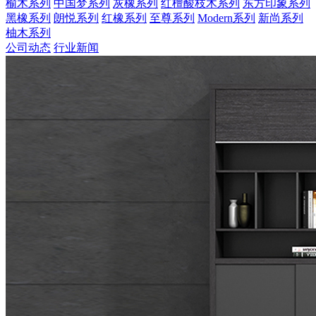
榆木系列
中国梦系列
灰橡系列
红檀酸枝木系列
东方印象系列
黑橡系列
朗悦系列
红橡系列
至尊系列
Modern系列
新尚系列
柚木系列
公司动态
行业新闻