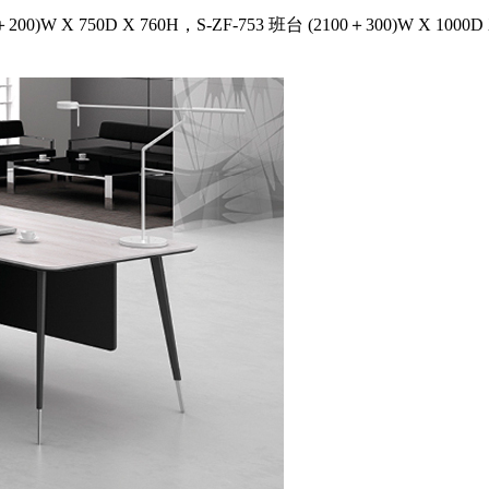
00)W X 750D X 760H，S-ZF-753 班台 (2100＋300)W X 1000D 