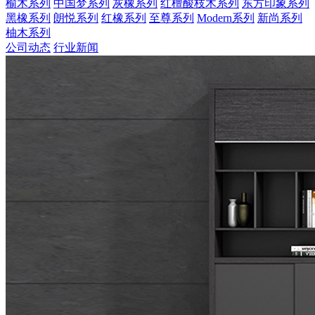
榆木系列
中国梦系列
灰橡系列
红檀酸枝木系列
东方印象系列
黑橡系列
朗悦系列
红橡系列
至尊系列
Modern系列
新尚系列
柚木系列
公司动态
行业新闻