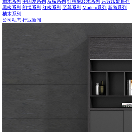
榆木系列
中国梦系列
灰橡系列
红檀酸枝木系列
东方印象系列
黑橡系列
朗悦系列
红橡系列
至尊系列
Modern系列
新尚系列
柚木系列
公司动态
行业新闻