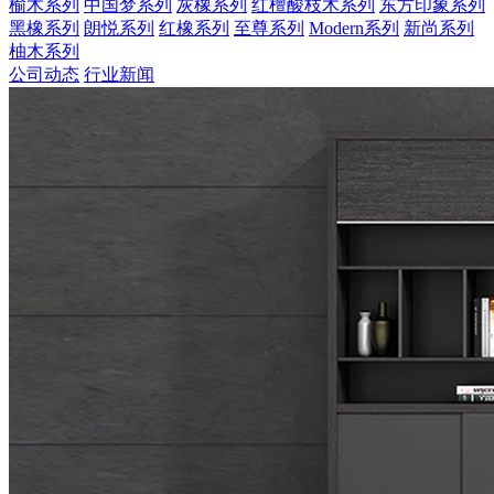
榆木系列
中国梦系列
灰橡系列
红檀酸枝木系列
东方印象系列
黑橡系列
朗悦系列
红橡系列
至尊系列
Modern系列
新尚系列
柚木系列
公司动态
行业新闻